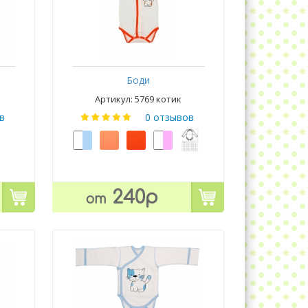
Боди
Артикул: 5769 котик
в
0 отзывов
240р
от