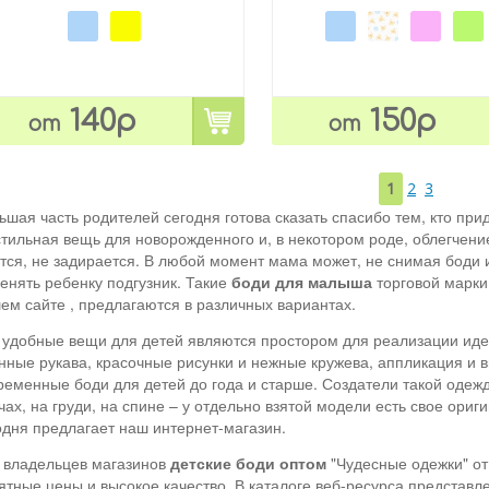
140р
150р
от
от
1
2
3
ьшая часть родителей сегодня готова сказать спасибо тем, кто при
стильная вещь для новорожденного и, в некотором роде, облегчени
тся, не задирается. В любой момент мама может, не снимая боди и
енять ребенку подгузник. Такие
боди для малыша
торговой марки
ем сайте , предлагаются в различных вариантах.
 удобные вещи для детей являются простором для реализации иде
нные рукава, красочные рисунки и нежные кружева, аппликация и в
ременные боди для детей до года и старше. Создатели такой одеж
чах, на груди, на спине – у отдельно взятой модели есть свое ор
одня предлагает наш интернет-магазин.
 владельцев магазинов
д
етские боди оптом
"Чудесные одежки"
от
ятные цены и высокое качество. В каталоге веб-ресурса представ