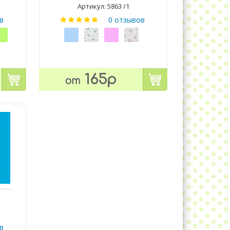
Артикул: 5863 /1
в
0 отзывов
165р
от
в