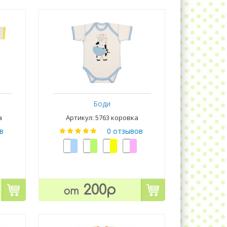
Боди
а
Артикул: 5763 коровка
в
0 отзывов
200р
от