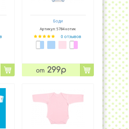
Боди
Артикул: 5784 котик
в
0 отзывов
299р
от