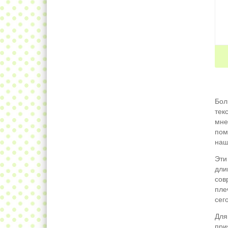
Бол
тек
мне
пом
наш
Эти
дли
сов
пле
сег
Для
при