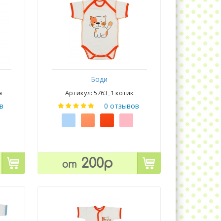
Боди
а
Артикул: 5763_1 котик
в
0 отзывов
200р
от