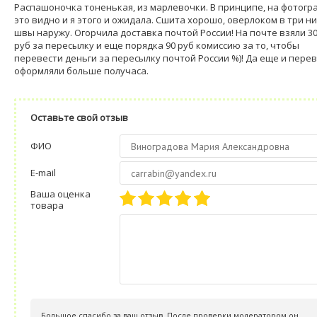
Распашоночка тоненькая, из марлевочки. В принципе, на фотогр
это видно и я этого и ожидала. Сшита хорошо, оверлоком в три ни
швы наружу. Огорчила доставка почтой России! На почте взяли 3
руб за пересылку и еще порядка 90 руб комиссию за то, чтобы
перевести деньги за пересылку почтой России %)! Да еще и пере
оформляли больше получаса.
Оставьте свой отзыв
ФИО
E-mail
Ваша оценка
товара
Большое спасибо за ваш отзыв. После проверки модератором он